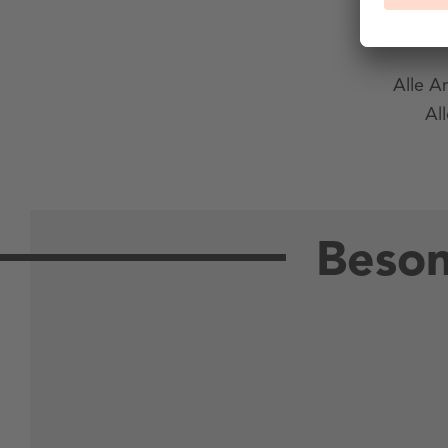
Alle A
Al
Beson