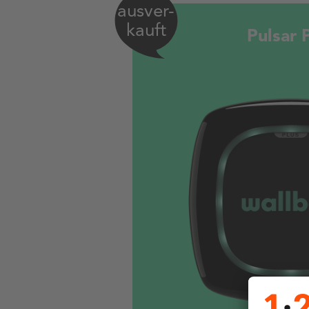
ausver-
kauft
Pulsar 