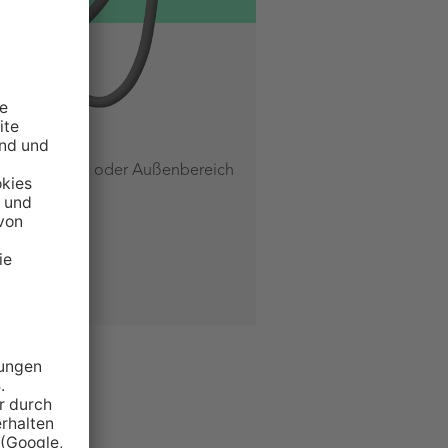
el
gen, Carports oder Außenbereich
g
sungen