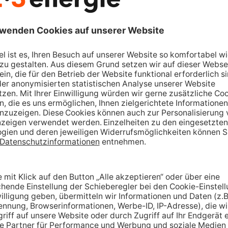
5 m Typ 2 Ladekab
ng betrieben werden und ist
Geeignet für Gara
11 kW Ladeleistun
Kompakte Abmes