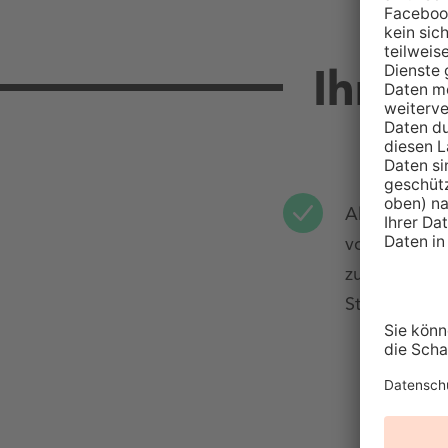
Ihre V
Alles aus ei
von der Wall
zum passen
Stromtarif