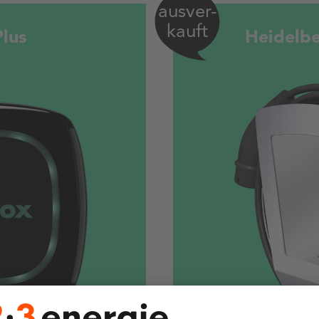
ausver-
kauft
Plus
Heidelb