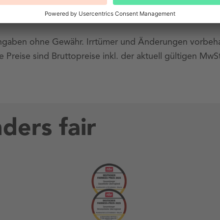
ngaben ohne Gewähr. Irrtümer und Änderungen vorbeha
le Preise sind Bruttopreise inkl. der aktuell gültigen MwS
ders fair