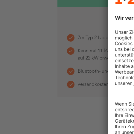
7m Typ 2 Ladekabel
Kann mit 11 kW Ladeleistu
auf 22 kW erweiterbar
Bluetooth- und WIFI
versandkostenfrei