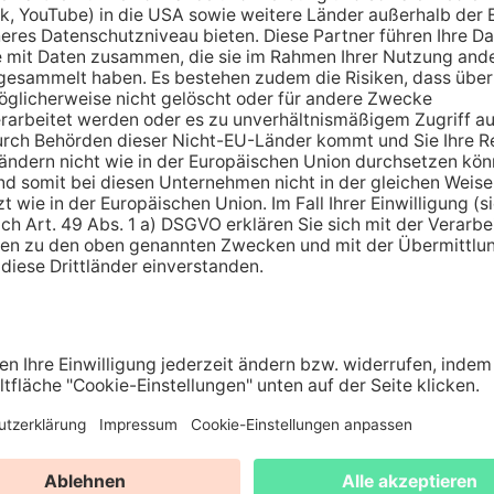
orteile auf einen Bli
ner Hand:
Attraktive Angebote
box bis hin
und über 110 Jahre
den
Versorgungserfahrung