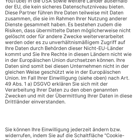
Chatbot ENY
Empfehlen Sie uns weiter
Kontakt
Jetzt Prämie sichern!
Empfehlen!
123energie ist die Online Marke der
Seit über 110 Jahren größter Energieversorger in
der Pfalz und im Saarpfalz-Kreis