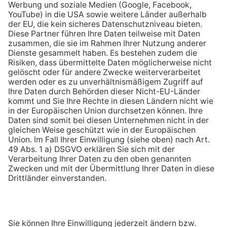
Chatbot ENY
Empfehlen Sie uns weiter
Kontakt
Jetzt Prämie sichern!
Empfehlen!
123energie ist die Online Marke der
Seit über 110 Jahren größter Energieversorger in
der Pfalz und im Saarpfalz-Kreis