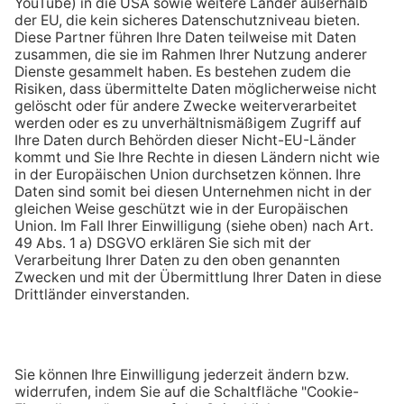
Chatbot ENY
Empfehlen Sie uns weiter
Kontakt
Jetzt Prämie sichern!
Empfehlen!
123energie ist die Online Marke der
Seit über 110 Jahren größter Energieversorger in
der Pfalz und im Saarpfalz-Kreis