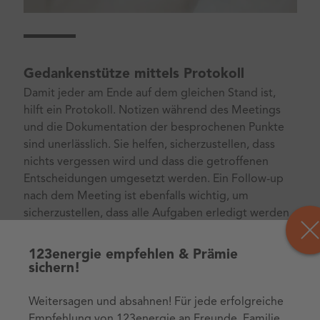
Gedankenstütze mittels Protokoll
Damit jeder am Ende auf dem gleichen Stand ist,
hilft ein Protokoll. Notizen während des Meetings
und die Dokumentation der besprochenen Punkte
sind unerlässlich. Sie helfen, sicherzustellen, dass
nichts vergessen wird und dass die getroffenen
Entscheidungen umgesetzt werden. Ein Follow-up
nach dem Meeting ist ebenfalls wichtig, um
sicherzustellen, dass alle Aufgaben erledigt werden
und die Ziele erreicht werden.
123energie empfehlen & Prämie
sichern!
Weitersagen und absahnen! Für jede erfolgreiche
Empfehlung von 123energie an Freunde, Familie