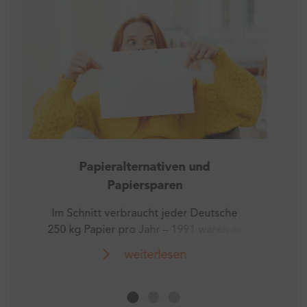
Wie viel Strom verbrauchen Netflix
und Co.?
Eine Suchanfrage auf Google
verbraucht etwa 0,3 Wattstunden
Strom. Das ist nicht viel, summiert sich
weiterlesen
aber sehr schnell. Denn über 2
Billionen Suchanfragen aus der ganzen
Welt gingen 2016 bei Google ein. Laut