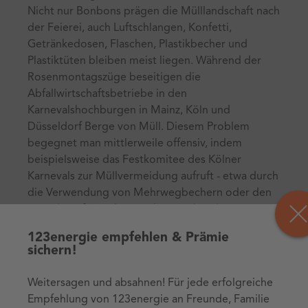
Nicht nur Bonbons prägen die Mülllandschaft nach
der Feierei, auch Luftschlangen, Konfetti,
Getränkedosen, Flaschen, Plastikbecher und
Plastiktüten bleiben meist liegen. Während der
Rosenmontagszüge beseitigen die
Abfallwirtschaftsbetriebe in den
Karnevalshochburgen in Mainz, Köln und
Düsseldorf Berge von Müll. Diesem Problem
begegnet man mittlerweile offensiv, indem
beispielsweise das Festkomitee des Kölner
Karnevals zur Müllvermeidung aufruft - etwa durch
die Verwendung von Mehrwegbechern oder den
Verzicht auf Plastikverpackungen bei den
"Strüßjern", den beliebten kleinen
123energie empfehlen & Prämie
Blumensträußen. Wiederverwendbare Becher sind
sichern!
ein toller Anfang, die Karnevalsaison nachhaltiger
zu gestalten. Mit einem Band um den Griff und um
Weitersagen und absahnen! Für jede erfolgreiche
den Hals gehängt, ist der Becher auch immer in
Empfehlung von 123energie an Freunde, Familie