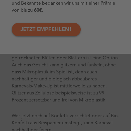
greifbarer Nähe. Auch kompostierbare
und Bekannte bedanken wir uns mit einer Prämie
Pfandbecher gibt es schon.
von bis zu
60€
.
Auch in punkto Konfetti gibt es Alternativen zur
JETZT EMPFEHLEN!
Müllvermeidung, zum Beispiel als Saatgutkonfetti.
Es ist bunt, kompostierbar und enthält im Idealfall
Samen von heimischen Pflanzen. Auch biologisch
abbaubares Konfetti aus Zuckerrohrfasern,
getrockneten Blüten oder Blättern ist eine Option.
Auch das Gesicht kann glitzern und funkeln, ohne
dass Mikroplastik im Spiel ist, denn auch
nachhaltiger und biologisch abbaubares
Karnevals-Make-Up ist mittlerweile zu haben.
Glitzer aus Zellulose beispielsweise ist zu 99
Prozent zersetzbar und frei von Mikroplastik.
Wer jetzt noch auf Konfetti verzichtet oder auf Bio-
Konfetti aus Reispapier umsteigt, kann Karneval
nachhaltiger feiern.