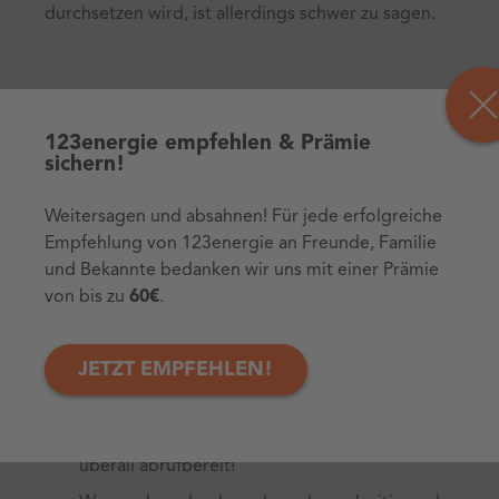
durchsetzen wird, ist allerdings schwer zu sagen.
Bis dahin willst du selbst
123energie empfehlen & Prämie
etwas gegen den hohen
sichern!
Papierverbrauch tun? Hier
Weitersagen und absahnen! Für jede erfolgreiche
gibt’s ein paar Tipps für
Empfehlung von 123energie an Freunde, Familie
und Bekannte bedanken wir uns mit einer Prämie
den Alltag:
von bis zu
60€
.
JETZT EMPFEHLEN!
Alternativ zu Papier gibt es digitale Lösungen
für Notizbücher. Mit Apps wie OneNote oder
Evernote oder Memorix sind deine Notizen
überall abrufbereit!