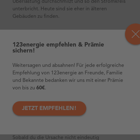
Überlastung durchschmilzt und so den Stromkreis
unterbricht. Heute sind sie eher in älteren
Gebäuden zu finden.
Gerätesicherungen
123energie empfehlen & Prämie
In vielen Haushaltsgeräten wie Mikrowellen oder
sichern!
Ladegeräten befinden sich kleine Glas- oder
Keramiksicherungen, die bei Defekten den
Weitersagen und absahnen! Für jede erfolgreiche
Stromfluss unterbrechen.
Empfehlung von 123energie an Freunde, Familie
und Bekannte bedanken wir uns mit einer Prämie
von bis zu
60€
.
Wann du einen Elektriker
JETZT EMPFEHLEN!
rufen solltest
Sobald du die Ursache nicht eindeutig