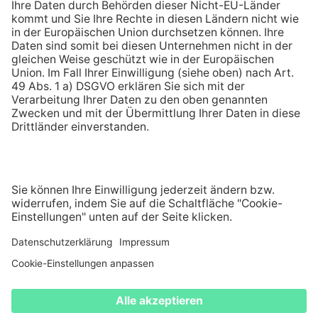
Seit über 110 Jahren größter Energieversorger in
der Pfalz und im Saarpfalz-Kreis
AGB
DATENSCHUTZ
BARRIEREFREIHEIT
Kontak
COMPLIANCE
VERTRAUENSANWALT
IMPRESSUM
WIDERRUF
COOKIE-EINSTELLUNGEN