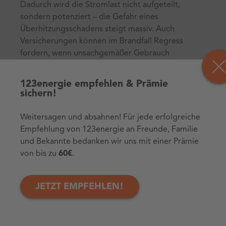
Dadurch wird die Stromlast nicht aufgeteilt,
sondern potenziert – die Gefahr eines
Überhitzungsschadens steigt massiv. Auch
Versicherungen können im Brandfall Regress
fordern, wenn unsachgemäßer Gebrauch
nachgewiesen wird.
123energie empfehlen & Prämie
sichern!
Tipps zur sicheren Nutzung
Weitersagen und absahnen! Für jede erfolgreiche
von Mehrfachsteckdosen
Empfehlung von 123energie an Freunde, Familie
und Bekannte bedanken wir uns mit einer Prämie
von bis zu
60€
.
Maximale Last prüfen: Angaben in Watt oder
Ampere findest du auf dem Etikett der Leiste.
JETZT EMPFEHLEN!
Nur hochwertige Steckdosenleisten kaufen
(VDE/GS-Zeichen, Überspannungsschutz).