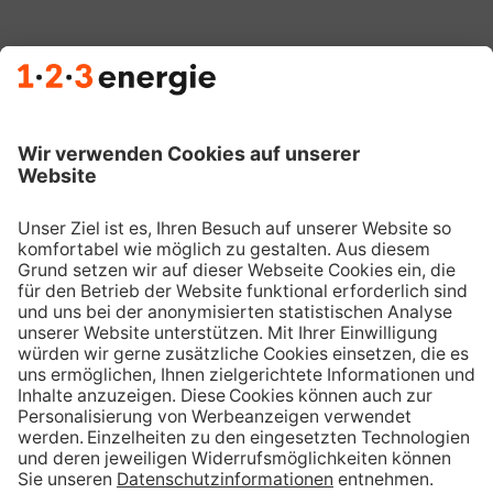
Artikel teilen
Facebook
Whatsup
E-Mail
Zukunftsorientiert mit
unseren günstigen Strom-,
Gas- und Wärmetarifen
STROMTARIFE