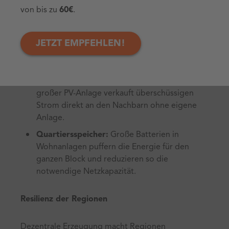
Energy Sharing und Quartierskonzepte
von bis zu
60€
.
In Neubaugebieten und modernisierten
Quartieren ist es 2026 Standard, dass Energie lokal
JETZT EMPFEHLEN!
geteilt wird.
Peer-to-Peer Handel:
Ein Hausbesitzer mit
großer PV-Anlage verkauft überschüssigen
Strom direkt an den Nachbarn ohne eigene
Anlage.
Quartiersspeicher:
Große Batterien in
Wohnanlagen puffern die Energie für den
ganzen Block und reduzieren so die
notwendige Netzkapazität.
Resilienz der Regionen
Dezentrale Erzeugung macht Regionen