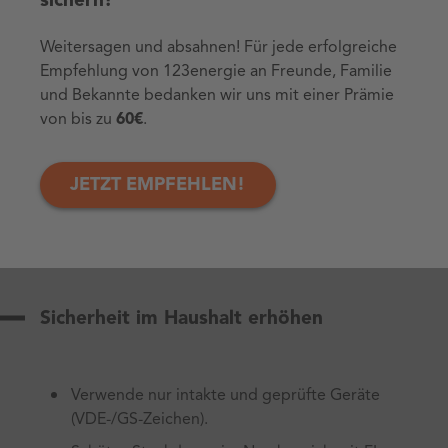
sichern!
Schmerzen in der Brust, Herzstolpern
Weitersagen und absahnen! Für jede erfolgreiche
Verbrennungen, Hautverfärbungen
Empfehlung von 123energie an Freunde, Familie
Kontakt mit Hochspannung (z. B.
und Bekannte bedanken wir uns mit einer Prämie
Stromleitungen)
von bis zu
60€
.
JETZT EMPFEHLEN!
Stromunfälle verhindern –
so geht’s
Sicherheit im Haushalt erhöhen
Verwende nur intakte und geprüfte Geräte
(VDE-/GS-Zeichen).