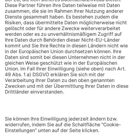
Kontakt
Jetzt Prämie sichern!
Empfehlen!
123energie ist die Online Marke der
Seit über 110 Jahren größter Energieversorger in
der Pfalz und im Saarpfalz-Kreis
AGB
DATENSCHUTZ
BARRIEREFREIHEIT