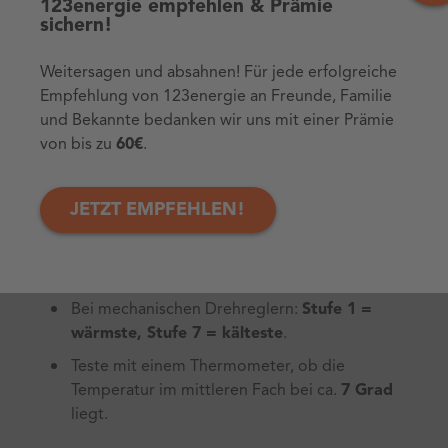
123energie empfehlen & Prämie
sichern!
Tipps für kühles
Weitersagen und absahnen! Für jede erfolgreiche
Empfehlung von 123energie an Freunde, Familie
Energiesparen im Alltag
und Bekannte bedanken wir uns mit einer Prämie
von bis zu
60€
.
So stellen Sie die Kühlschrank-
JETZT EMPFEHLEN!
Temperatur ein
Verwende bei digitalen Modellen das Display
für Grad-genaue Einstellungen.
Bei mechanischen Drehreglern:
Stufe 1 =
wärmste, Stufe 7 = kälteste
.
Teste mit einem Thermometer, ob die
Temperatur im mittleren Fach bei ca.
7 Grad
liegt.