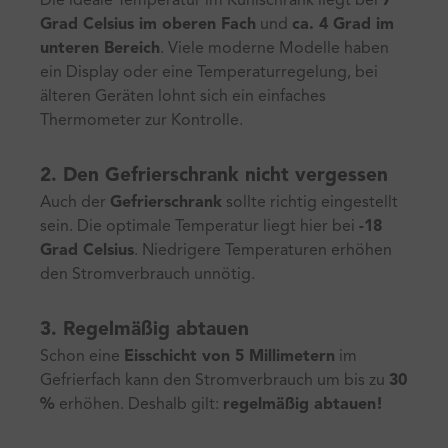
Die ideale Temperatur im Kühlschrank liegt bei
7
Grad Celsius im oberen Fach
und
ca. 4 Grad im
unteren Bereich
. Viele moderne Modelle haben
ein Display oder eine Temperaturregelung, bei
älteren Geräten lohnt sich ein einfaches
Thermometer zur Kontrolle.
2. Den Gefrierschrank nicht vergessen
Auch der
Gefrierschrank
sollte richtig eingestellt
sein. Die optimale Temperatur liegt hier bei
-18
Grad Celsius
. Niedrigere Temperaturen erhöhen
den Stromverbrauch unnötig.
3. Regelmäßig abtauen
Schon eine
Eisschicht von 5 Millimetern
im
Gefrierfach kann den Stromverbrauch um bis zu
30
%
erhöhen. Deshalb gilt:
regelmäßig abtauen!