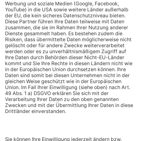
Chatbot ENY
Empfehlen Sie uns weiter
Kontakt
Jetzt Prämie sichern!
Empfehlen!
123energie ist die Online Marke der
Seit über 110 Jahren größter Energieversorger in
der Pfalz und im Saarpfalz-Kreis