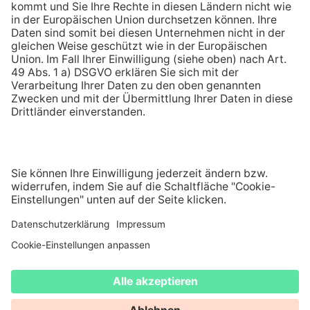
Seit über 110 Jahren größter Energieversorger in
der Pfalz und im Saarpfalz-Kreis
AGB
DATENSCHUTZ
BARRIEREFREIHEIT
Kontak
COMPLIANCE
VERTRAUENSANWALT
IMPRESSUM
WIDERRUF
COOKIE-EINSTELLUNGEN