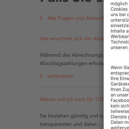
Alle Fragen und Antworten
Wie errechnet sich der Abschlag?
Während des Abrechnungszeitraums we
Abschlagszahlungen erhoben. Di...
weiterlesen
Warum soll ich mich für 123energie en
Sie beziehen günstig und zuverlässig E
transparenten und daher...