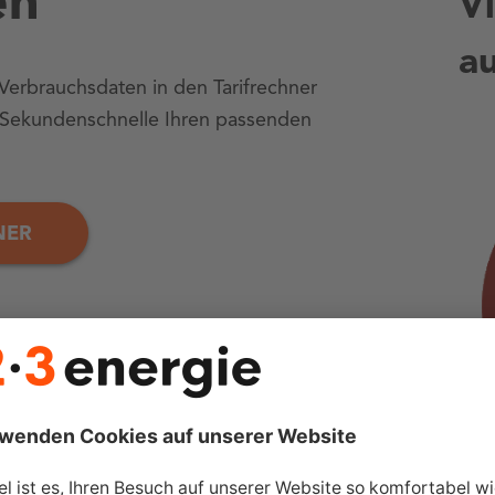
en
Vi
a
 Verbrauchsdaten in den Tarifrechner
n Sekundenschnelle Ihren passenden
NER
 fragen