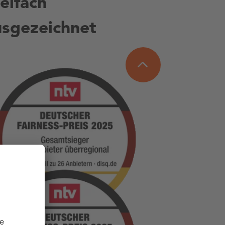
elfach
usgezeichnet