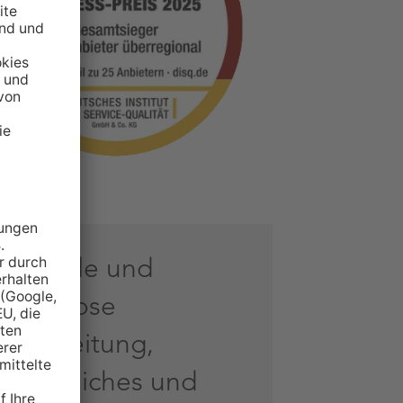
Schnelle und
fehlerlose
Bearbeitung,
freundliches und