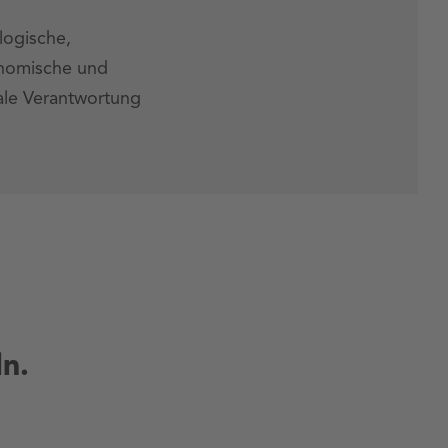
ogische,
nomische und
ale Verantwortung
n.