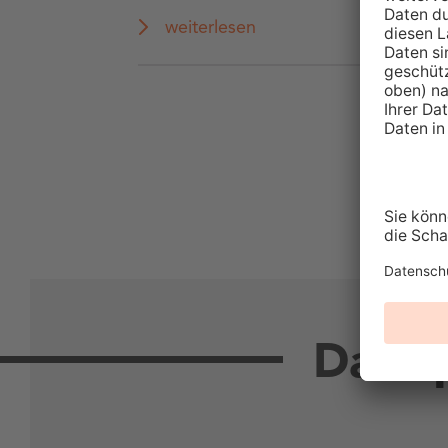
weiterlesen
Das sp