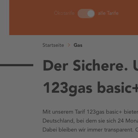
Ökotarife - alle Tarife
Ökotarife
alle Tarife
Startseite
Gas
Der Sichere. 
123gas basic
Mit unserem Tarif 123gas basic+ bieten
Deutschland, bei dem sie sich 24 Mon
Dabei bleiben wir immer transparent. 