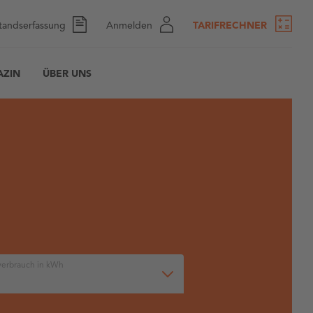
tandserfassung
Anmelden
TARIFRECHNER
ZIN
ÜBER UNS
verbrauch in kWh