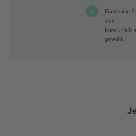
Fünfmal in F
zum
Kundenliebl
gewählt
J