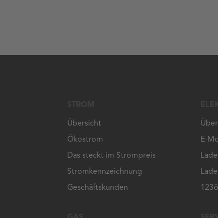
STROM
ELE
Übersicht
Über
Ökostrom
E-Mo
Das steckt im Strompreis
Lade
Stromkennzeichnung
Lade
Geschäftskunden
123ö
GAS
SER