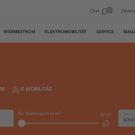
Chat
Zählers
WÄRMESTROM
ELEKTROMOBILITÄT
SERVICE
MAGA
de
e
ME
E-MOBILITÄT
2
Ihr Wohnraum in m
Jahres
6000