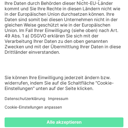
Seit über 110 Jahren größter Energieversorger in
der Pfalz und im Saarpfalz-Kreis
AGB
DATENSCHUTZ
BARRIEREFREIHEIT
COMPLIANCE
VERTRAUENSANWALT
IMPRESSUM
WIDERRUF
COOKIE-EINSTELLUNGEN
Kontak