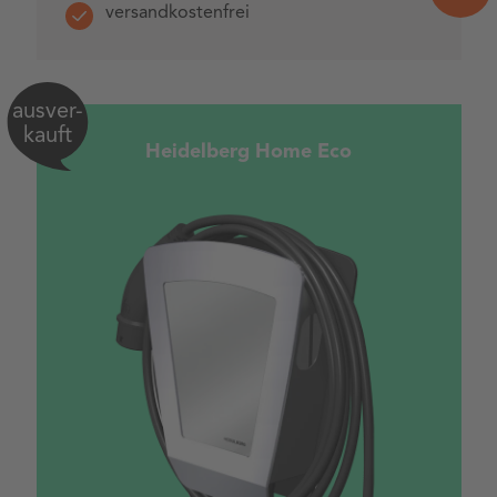
versandkostenfrei
ausver-
kauft
Heidelberg Home Eco